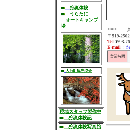
狩猟体験
うらたに
オートキャンプ
場
****
〒
519-2502
Tel
0598-76
E-mail
；
f
営業時間
大台町観光協会
現地スタッフ製作中
狩猟体験記
狩猟体験写真館