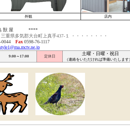
外観
店内
 鳥 獣 屋
****
三重県多気郡大台町上真手437-１ ・・・・・・・・
-0044
Fax
0598-76-1117
-style1@ma.mctv.ne.jp
土曜・日曜・祝日
9:00～17:00
定休日
（連絡をいただければ準備いたします