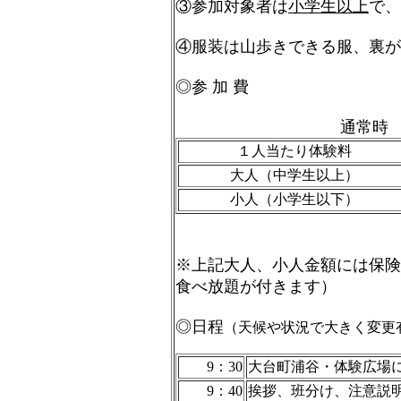
③参加対象者は
小学生以上
で、
④服装は山歩きできる服、裏が
◎参 加 費
通常時
１人当たり体験料
大人（中学生以上）
小人（小学生以下）
※上記大人、小人金額には保険
食べ放題が付きます）
◎日程
（天候や状況で大きく変更
9：30
大台町浦谷・体験広場に
9：40
挨拶、班分け、注意説