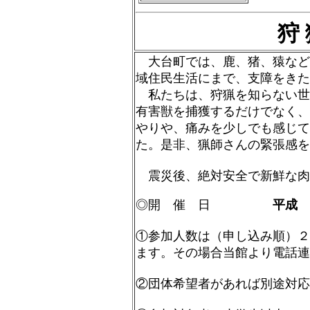
狩 
大台町では、鹿、猪、猿など
域住民生活にまで、支障をきた
私たちは、狩猟を知らない世
有害獣を捕獲するだけでなく、
やりや、痛みを少しでも感じて
た。是非、猟師さんの緊張感を
震災後、絶対安全で新鮮な肉
◎開 催 日
平成
①参加人数は（申し込み順）２
ます。その場合当館より電
②団体希望者があれば別途対応