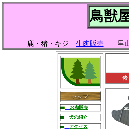
鳥獣
鹿・猪・キジ
生肉販売
里山
猪
お肉販売
犬の紹介
アクセス