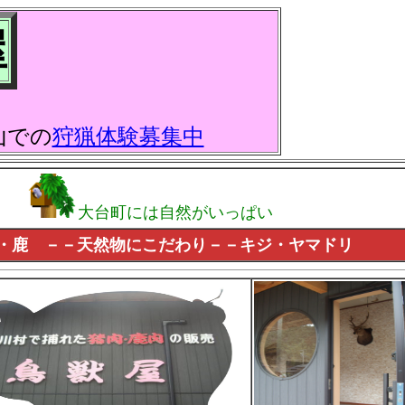
屋
での
狩猟体験募集中
大台町には自然がいっぱい
村宮川
・
鹿 －－天然物にこだわり－－キジ・ヤマドリ