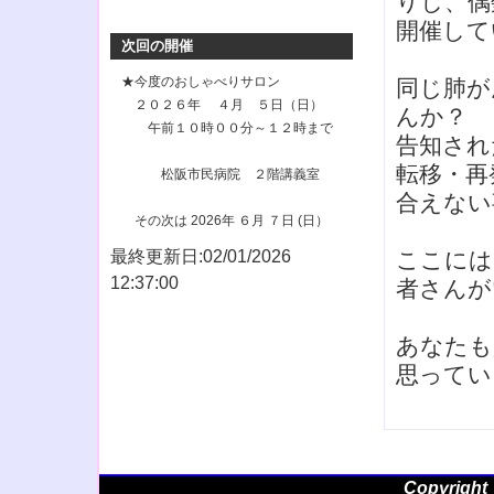
りし、偶
開催して
次回の開催
★今度のおしゃべりサロン
同じ肺が
２０２６年 ４月 ５日（日）
んか？
午前１０時００分～１２時まで
告知され
転移・再
松阪市民病院 ２階講義室
合えない
その次は 2026年 ６月 ７日 (日）
最終更新日:02/01/2026
ここには
12:37:00
者さんが
あなたも
思ってい
Copyright