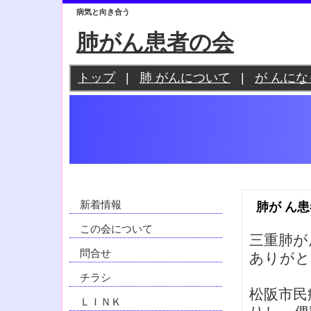
病気と向き合う
肺がん患者の会
トップ
|
肺 がんについて
|
が んに
新着情報
肺が ん
この会について
三重肺が
問合せ
ありがと
チラシ
松阪市民
ＬＩＮＫ