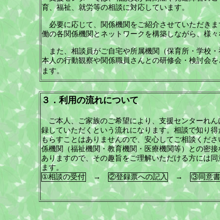
育、福祉、就労等の相談に対応しています。
必要に応じて、関係機関をご紹介させていただきま
働の各関係機関とネットワークを構築しながら、様々
また、相談員がご自宅や所属機関（保育所・学校・
本人の行動観察や関係職員さんとの研修会・検討会を
ます。
３．利用の流れについて
ご本人、ご家族のご希望により、支援センターれん
録していただくという流れになります。相談で知り得
もらすことはありませんので、安心してご相談くださ
係機関（福祉機関・教育機関・医療機関等）との密接
ありますので、その趣旨をご理解いただける方には同
ます。
①相談の受付
→
②登録票への記入
→
③同意