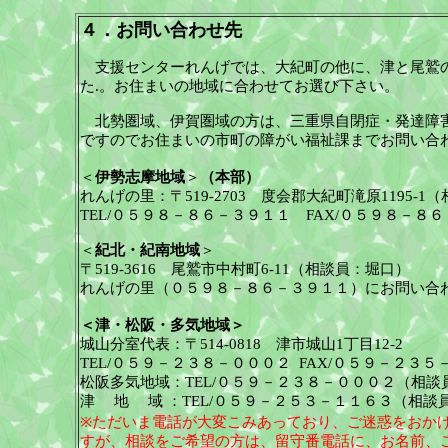
４．お問い合わせ先
支援センターれんげでは、大紀町の他に、津と尾鷲
た.。お住まいの地域に合わせてお選び下さい。
北勢圏域、伊賀圏域の方は、三重県自閉症・発達障
ですのでお住まいの市町の障がい福祉課までお問い合
＜
伊勢志摩地域
＞
（本部）
れんげの里：〒
519-2703
度会郡大紀町滝原
1195-1
（
TEL/
０５９８－８６－３９１１
FAX/
０５９８－８６
＜
紀北・紀南地域
＞
〒
519-3616
尾鷲市中村町
6-11
（相談員：堀口）
れんげの里（０５９８－８６－３９１１）にお問い合
＜津・松阪・多気地域
＞
城山分室代表：
〒
514-0818
津市城山
1
丁目
12-2
TEL/
０５９
－
２３８
－
０００２
FAX/
０５９－２３５
松阪多気地域：
TEL/
０５９
－
２３８
－
０００２（相談
津 地 域 ：
TEL/
０５９－２５３－１１６３（相談
※ただいま電話が大変こみあっており、ご迷惑をおか
すが、相談をご希望の方は、留守番電話に、お名前、