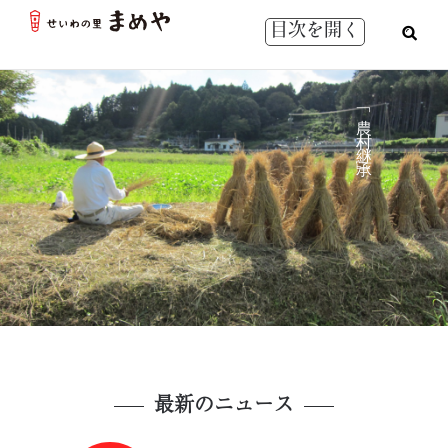
目次を開く
「農 村 継 承」
最新のニュース