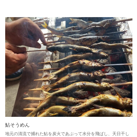
鮎そうめん
地元の清流で捕れた鮎を炭火であぶって水分を飛ばし、天日干し